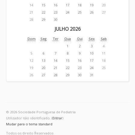
14
15
16
17
18
19
20
21
22
23
24
25
26
27
28
29
30
JULHO 2026
Dom
Seg
Ter
Qua
Qui
Sex
Sab
1
2
3
4
5
6
7
8
9
10
11
12
13
14
15
16
17
18
19
20
21
22
23
24
25
26
27
28
29
30
31
© 2026 Sociedade Portuguesa de Pediatria
Utilizador não identificado. (
Entrar
)
Mudar para o tema standard
Todos os direito Reservados