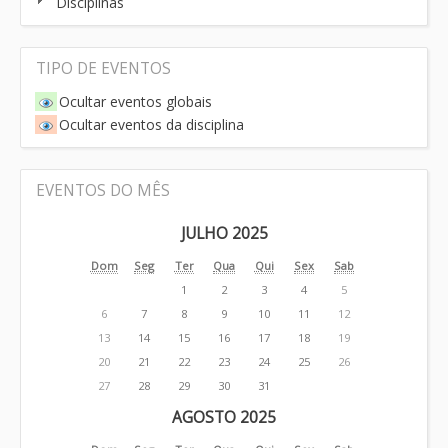
Disciplinas
TIPO DE EVENTOS
Ocultar eventos globais
Ocultar eventos da disciplina
EVENTOS DO MÊS
JULHO 2025
Dom
Seg
Ter
Qua
Qui
Sex
Sab
1
2
3
4
5
6
7
8
9
10
11
12
13
14
15
16
17
18
19
20
21
22
23
24
25
26
27
28
29
30
31
AGOSTO 2025