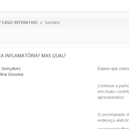
.º CASO INTERATIVO
▶
Sumário
A INFLAMATÓRIA? MAS QUAL?
e Gonçalves
Espero que conc
lina Gouveia
Continue a parti
em muito contri
apresentados!
O secretariado d
endereço eletrón
secretariado@sp