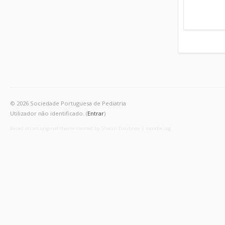
© 2026 Sociedade Portuguesa de Pediatria
Utilizador não identificado. (
Entrar
)
Based on an original theme created by Shaun Daubney
|
moodle.org