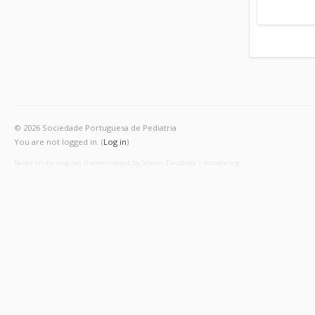
© 2026 Sociedade Portuguesa de Pediatria
You are not logged in. (
Log in
)
Based on an original theme created by Shaun Daubney
|
moodle.org