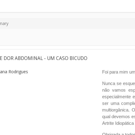
mary
 E DOR ABDOMINAL - UM CASO BICUDO
iana Rodrigues
Foi para mim um 
Nunca se esqueça
não vamos espe
especialmente e
ser uma compli
multiorgânica.
qual devemos est
Artrite Idiopátic
Obrigada a todo