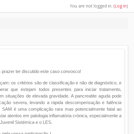
You are not logged in. (
Log in
)
prazer ter discutido este caso convosco!
m: os critérios são de classificação e não de diagnóstico, e
rar que estejam todos presentes para iniciar tratamento,
m situações de elevada gravidade. A pancreatite aguda pode
cação severa, levando a rápida descompensação e falência
 O SAM é uma complicação rara mas potencialmente fatal ao
ar atentos em patologia inflamatória crónica, especialmente a
a Juvenil Sistémica e o LES.
s pela vossa participação
J