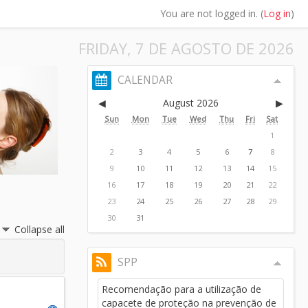
You are not logged in. (
Log in
)
FRIDAY, 7 DE AGOSTO DE 2026
CALENDAR
◀
August 2026
▶
Sun
Mon
Tue
Wed
Thu
Fri
Sat
1
2
3
4
5
6
7
8
9
10
11
12
13
14
15
16
17
18
19
20
21
22
23
24
25
26
27
28
29
30
31
Collapse all
SPP
Recomendação para a utilização de
capacete de proteção na prevenção de