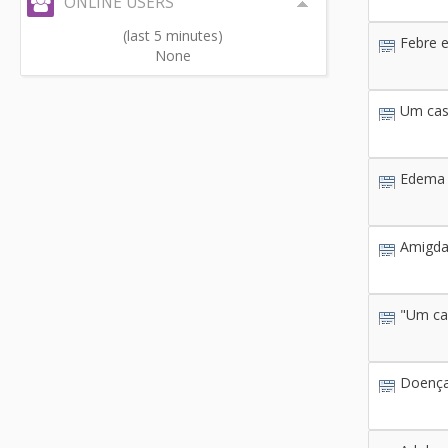
ONLINE USERS
(last 5 minutes)
Febre e
None
Um caso
Edema 
Amigda
"Um cas
Doença